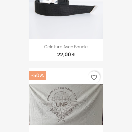
Ceinture Avec Boucle
22,00 €
-50%
favorite_border