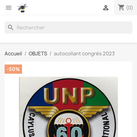
shopping_cart


(0)
search
Accueil
OBJETS
autocollant congrès 2023
-50%