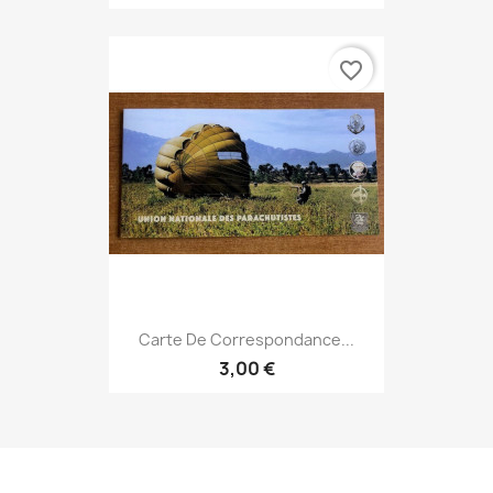
favorite_border
Carte De Correspondance...
3,00 €