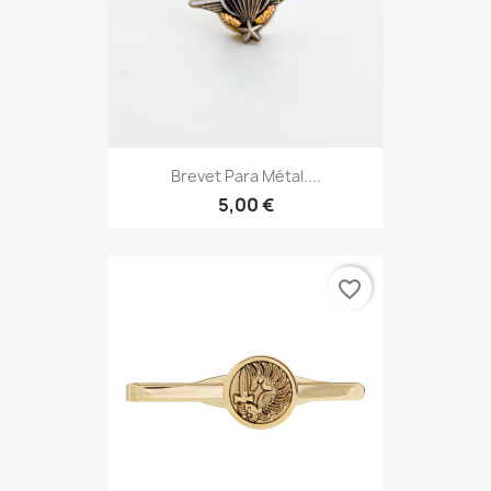
Brevet Para Métal....
5,00 €
favorite_border