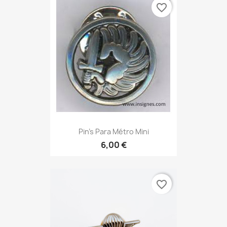
favorite_border
Pin's Para Métro Mini
6,00 €
favorite_border