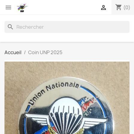
shopping_cart


(0)
search
Accueil
Coin UNP 2025