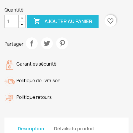
Quantité

favorite_border
AJOUTER AU PANIER
Partager
Garanties sécurité
Politique de livraison
Politique retours
Description
Détails du produit