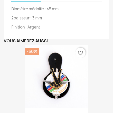
Diamètre médaille : 45 mm
2paisseur : 3 mm
Finition : Argent
VOUS AIMEREZ AUSSI
-50%
favorite_border