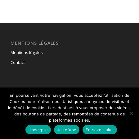
MENTIONS LÉGALES
Mentions légales
Contact
En poursuivant votre navigation, vous acceptez l’utilisation de
© Copyright - Union Nationale des Parachutistes -
powered by Enfold
Cookies pour réaliser des statistiques anonymes de visites et
WordPress Theme
le dépôt de cookies tiers destinés à vous proposer des vidéos,
des boutons de partage, des remontées de contenus de
plateformes sociales.
J'accepte
Je refuse
En savoir plus