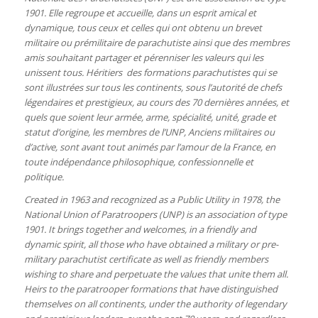
1901. Elle regroupe et accueille, dans un esprit amical et
dynamique, tous ceux et celles qui ont obtenu un brevet
militaire ou prémilitaire de parachutiste ainsi que des membres
amis souhaitant partager et pérenniser les valeurs qui les
unissent tous. Héritiers des formations parachutistes qui se
sont illustrées sur tous les continents, sous l’autorité de chefs
légendaires et prestigieux, au cours des 70 dernières années, et
quels que soient leur armée, arme, spécialité, unité, grade et
statut d’origine, les membres de l’UNP, Anciens militaires ou
d’active, sont avant tout animés par l’amour de la France, en
toute indépendance philosophique, confessionnelle et
politique.
Created in 1963 and recognized as a Public Utility in 1978, the
National Union of Paratroopers (UNP) is an association of type
1901. It brings together and welcomes, in a friendly and
dynamic spirit, all those who have obtained a military or pre-
military parachutist certificate as well as friendly members
wishing to share and perpetuate the values
that unite them all.
Heirs to the paratrooper formations that have distinguished
themselves on all continents, under the authority of legendary