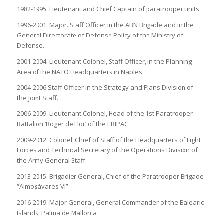
1982-1995. Lieutenant and Chief Captain of paratrooper units
1996-2001. Major. Staff Officer in the ABN Brigade and in the
General Directorate of Defense Policy of the Ministry of
Defense.
2001-2004. Lieutenant Colonel, Staff Officer, in the Planning
Area of the NATO Headquarters in Naples.
2004-2006 Staff Officer in the Strategy and Plans Division of
the Joint Staff.
2006-2009. Lieutenant Colonel, Head of the 1st Paratrooper
Battalion ‘Roger de Flor’ of the BRIPAC.
2009-2012. Colonel, Chief of Staff of the Headquarters of Light
Forces and Technical Secretary of the Operations Division of
the Army General Staff.
2013-2015. Brigadier General, Chief of the Paratrooper Brigade
“Almogávares VI”.
2016-2019. Major General, General Commander of the Balearic
Islands, Palma de Mallorca