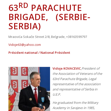
RD
63
PARACHUTE
BRIGADE
, (
SERBIE-
SERBIA)
Mraovića Sokače Street 2/8, Belgrade, +38163599797
Vidoje63@yahoo.com
Président national / National Président
Vidoje KOVACEVIC
,
President of
the Association of Veterans of the
63rd Parachute Brigade, Legal
representative of the association
and representative of Serbia in
U.E.P.
He graduated from the Military
Academy in Sarajevo in 1985,