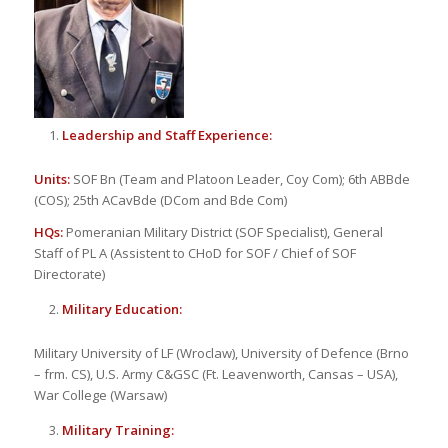
Leadership and Staff Experience:
Units:
SOF Bn (Team and Platoon Leader, Coy Com); 6th ABBde
(COS); 25th ACavBde (DCom and Bde Com)
HQs:
Pomeranian Military District (SOF Specialist), General
Staff of PL A (Assistent to CHoD for SOF / Chief of SOF
Directorate)
Military Education:
Military University of LF (Wroclaw), University of Defence (Brno
– frm. CS), U.S. Army C&GSC (Ft. Leavenworth, Cansas – USA),
War College (Warsaw)
Military Training: