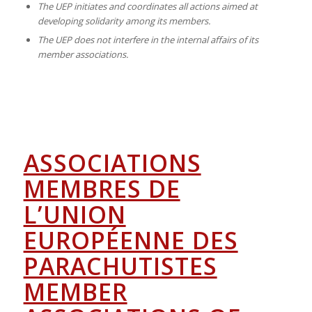
The UEP initiates and coordinates all actions aimed at
developing solidarity among its members.
The UEP does not interfere in the internal affairs of its
member associations.
ASSOCIATIONS
MEMBRES DE
L’UNION
EUROPÉENNE DES
PARACHUTISTES
MEMBER