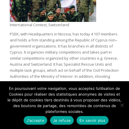
International Contest, Switzerland
PSEK, with Headquarters in Nicosia, has today 4 107 members
and holds a firm standing among the Republic of Cyprus non–
government organizations. It has branches in all districts of
Cyprus. It organizes military competitions and takes part in
similar competitions organized by other countries e.g. Greece,
Austria and Switzerland. It has Specialist Rescue Units and
multiple task groups, which act on behalf of the Civil Protection
Authorities of the Ministry of Interior. In addition, shooting
teams, scuba – divers, parachuting teams, a blood transfusion
bank and a marathon team have been created. PSEK
En poursuivant votre navigation, vous acceptez l’utilisation de
Cookies pour réaliser des statistiques anonymes de visites et
participates in all ceremonies which take place in national and
le dépôt de cookies tiers destinés à vous proposer des vidéos,
local anniversaries. More specifically it honors the memory of
des boutons de partage, des remontées de contenus de
all those Special Forces soldiers who fell in the line of duty.
plateformes sociales.
These commemorations include the 20th of July, for all
commandos who fell in battle fighting against the Turkish
J'accepte
Je refuse
En savoir plus
invaders in 1974.