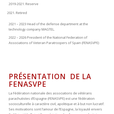
2019-2021. Reserve
Retired
2021 – 2023 Head of the defense department at the
technology company MAGTEL.
2022 – 2026 President of the National Federation of
Associations of Veteran Paratroopers of Spain (FENASVPE)
PRÉSENTATION
DE
LA
FENASVPE
La
Fédération
nationale
des
associations
de
vétérans
parachutistes
d
’
Espagne
(
FENASVPE
)
est
une
fédération
socioculturelle
à
caractère
civil
,
apolitique
et
à
but
non
lucratif
.
Ses
motivations
sont
l
’
amour
de
l
’
Espagne
,
la
loyauté
envers