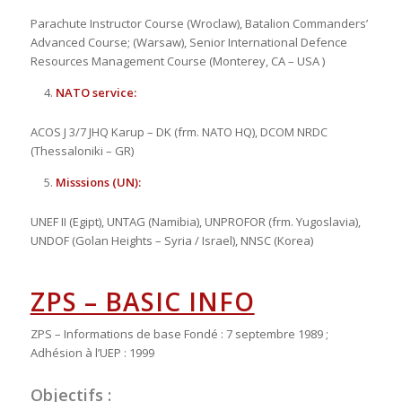
Parachute Instructor Course (Wroclaw), Batalion Commanders’
Advanced Course; (Warsaw), Senior International Defence
Resources Management Course (Monterey, CA – USA )
NATO service:
ACOS J 3/7 JHQ Karup – DK (frm. NATO HQ), DCOM NRDC
(Thessaloniki – GR)
Misssions (UN):
UNEF II (Egipt), UNTAG (Namibia), UNPROFOR (frm. Yugoslavia),
UNDOF (Golan Heights – Syria / Israel), NNSC (Korea)
ZPS – BASIC INFO
ZPS
–
Informations
de
base
Fondé
:
7
septembre
1989
;
Adhésion
à
l’
UEP
:
1999
Objectifs
: