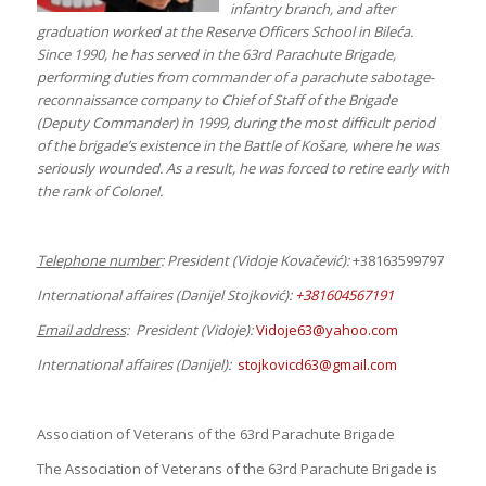
infantry branch, and after
graduation worked at the Reserve Officers School in Bileća.
Since 1990, he has served in the 63rd Parachute Brigade,
performing duties from commander of a parachute sabotage-
reconnaissance company to Chief of Staff of the Brigade
(Deputy Commander) in 1999, during the most difficult period
of the brigade’s existence in the Battle of Košare, where he was
seriously wounded. As a result, he was forced to retire early with
the rank of Colonel.
Telephone number
: President (Vidoje Kovačević):
+38163599797
International affaires (
Danijel Stojković
):
+381604567191
Email address
: President (Vidoje):
Vidoje63@yahoo.com
International affaires (
Danijel
):
stojkovicd63@gmail.com
Association of Veterans of the 63rd Parachute Brigade
The Association of Veterans of the 63rd Parachute Brigade is