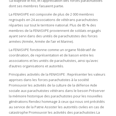
Sa
Majesté
le
Roi
,
et
l
’
appréciation
des
forces
parachutistes
dont
ses
membres
faisaient
partie
.
La
FENASVPE
est
composée
de
plus
de
2
000
membres
regroupés
en
24
associations
de
vétérans
parachutistes
réparties
sur
tout
le
territoire
national
.
Plus
de
85
%
des
membres
de
la
FENASVPE
proviennent
de
soldats
engagés
ayant
servi
dans
des
unités
de
parachutistes
des
forces
armées
(
Armée
,
Armée
de
l’
air
et
Marine
).
La
FENASVPE
fonctionne
comme
un
organe
fédératif
de
coordination
,
de
représentation
et
de
liaison
entre
les
associations
et
les
unités
de
parachutistes
,
ainsi
qu
’
avec
d
’
autres
organisations
et
autorités
.
Principales
activités
de la
FENASVPE
:
Représenter
les
valeurs
apprises
dans
les
forces
parachutistes
à
la
société
Promouvoir
les
activités
de
la
culture
de
la
défense
Aide
sociale
aux
parachutistes
vétérans
dans
le
besoin
Préserver
la
mémoire
historique
des
parachutistes
pour
les
nouvelles
générations
Rendez
hommage
à
ceux
qui
nous
ont
précédés
au
service
de
la
Patrie
Assister
les
autorités
civiles
en
cas
de
catastrophe
Promouvoir
les
activités
des
parachutistes
La