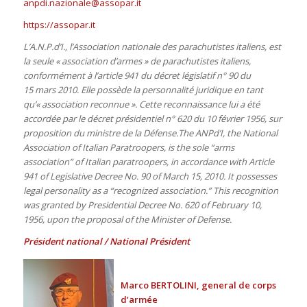
anpdi.nazionale@assopar.it
https://assopar.it
L’A.N.P.d’I., l’Association nationale des parachutistes italiens, est
la seule « association d’armes » de parachutistes italiens,
conformément à l’article 941 du décret législatif n° 90 du
15 mars 2010. Elle possède la personnalité juridique en tant
qu’« association reconnue ». Cette reconnaissance lui a été
accordée par le décret présidentiel n° 620 du 10 février 1956, sur
proposition du ministre de la Défense.
The ANPd’I, the National
Association of Italian Paratroopers, is the sole “arms
association” of Italian paratroopers, in accordance with Article
941 of Legislative Decree No. 90 of March 15, 2010. It possesses
legal personality as a “recognized association.” This recognition
was granted by Presidential Decree No. 620 of February 10,
1956, upon the proposal of the Minister of Defense.
Président national / National Président
Marco BERTOLINI, general de corps
d’armée