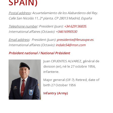
SPAIN)
Postal address
: Acuartelamiento de los Alabarderos del Rey.
Calle San Nicolás 11, 2ª planta. CP 28013 Madrid, España
Telephone number
: President (Juan):
+34 629136835
.
International affaires (
Octavio
):
+34616990530
Email address
: President (Juan):
presidente@fenasvpe.es
.
International affaires (
Octavio
):
indalo54@msn.com
Président national / National Président
Juan CIFUENTES ALVAREZ, général de
division (er), né le 27 octobre 1956,
infanterie.
Major general (OF-7). Retired, date of
birth 27 October 1956
Infantry (Army)