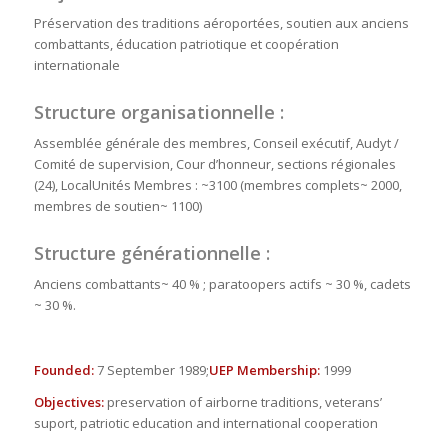
Préservation
des
traditions
aéroportées
,
soutien
aux
anciens
combattants
,
éducation
patriotique
et
coopération
internationale
Structure
organisationnelle
:
Assemblée
générale
des
membres
,
Conseil
exécutif
,
Audyt
/
Comité
de
supervision
,
Cour
d
’
honneur
,
sections
régionales
(
24
),
Local
Unités
Membres
:
~3100
(
membres
complets~
2000
,
membres
de
soutien~
1100
)
Structure
générationnelle
:
Anciens
combattants~
40
%
;
paratoopers
actifs
~
30
%,
cadets
~
30
%.
Founded:
7 September 1989;
UEP Membership:
1999
Objectives:
preservation of airborne traditions, veterans’
suport, patriotic education and international cooperation