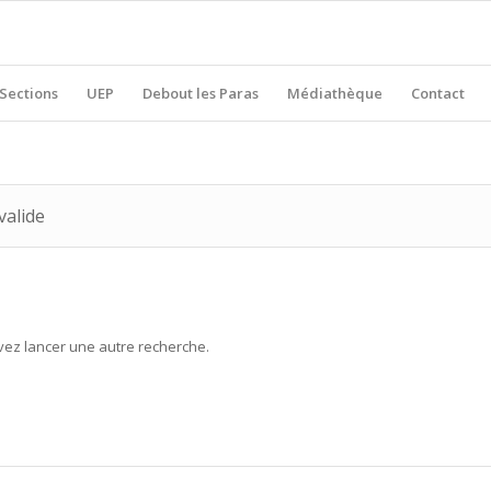
Sections
UEP
Debout les Paras
Médiathèque
Contact
valide
uvez lancer une autre recherche.