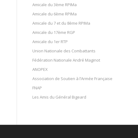
Amicale du 3ème RPIMa
Amicale du 6ème RPIMa
Amicale du 7 et du 8ème RPIMa
Amicale du 17ème RGP
Amicale du 1er RTP
Union Nationale des Combattants
Fédération Nationale André Maginot
ANOPEX
Association de Soutien à l’Armée Française
FNAP
Les Amis du Général Bigeard