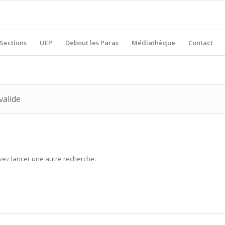
Sections
UEP
Debout les Paras
Médiathèque
Contact
valide
uvez lancer une autre recherche.