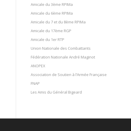
Amicale du 3ème RPIMa
Amicale du 6ème RPIMa
Amicale du 7 et du 8ème RPIMa
Amicale du 17ème RGP
Amicale du 1er RTP
Union Nationale des Combattants
Fédération Nationale André Maginot
ANOPEX
Association de Soutien à l’Armée Française
FNAP
Les Amis du Général Bigeard