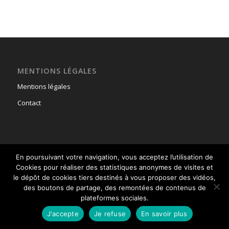
MENTIONS LÉGALES
Mentions légales
Contact
En poursuivant votre navigation, vous acceptez l’utilisation de
© Copyright - Union Nationale des Parachutistes -
powered by Enfold
Cookies pour réaliser des statistiques anonymes de visites et
WordPress Theme
le dépôt de cookies tiers destinés à vous proposer des vidéos,
des boutons de partage, des remontées de contenus de
plateformes sociales.
J'accepte
Je refuse
En savoir plus