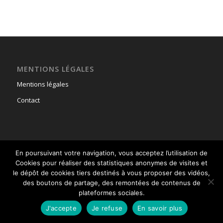
MENTIONS LÉGALES
Mentions légales
Contact
En poursuivant votre navigation, vous acceptez l’utilisation de
© Copyright - Union Nationale des Parachutistes -
powered by Enfold
Cookies pour réaliser des statistiques anonymes de visites et
WordPress Theme
le dépôt de cookies tiers destinés à vous proposer des vidéos,
des boutons de partage, des remontées de contenus de
plateformes sociales.
J'accepte
Je refuse
En savoir plus