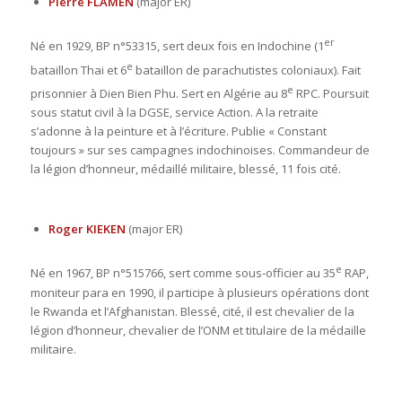
Pierre FLAMEN
(major ER)
er
Né en 1929, BP n°53315, sert deux fois en Indochine (1
e
bataillon Thai et 6
bataillon de parachutistes coloniaux). Fait
e
prisonnier à Dien Bien Phu. Sert en Algérie au 8
RPC. Poursuit
sous statut civil à la DGSE, service Action. A la retraite
s’adonne à la peinture et à l’écriture. Publie « Constant
toujours » sur ses campagnes indochinoises. Commandeur de
la légion d’honneur, médaillé militaire, blessé, 11 fois cité.
Roger KIEKEN
(major ER)
e
Né en 1967, BP n°515766, sert comme sous-officier au 35
RAP,
moniteur para en 1990, il participe à plusieurs opérations dont
le Rwanda et l’Afghanistan. Blessé, cité, il est chevalier de la
légion d’honneur, chevalier de l’ONM et titulaire de la médaille
militaire.