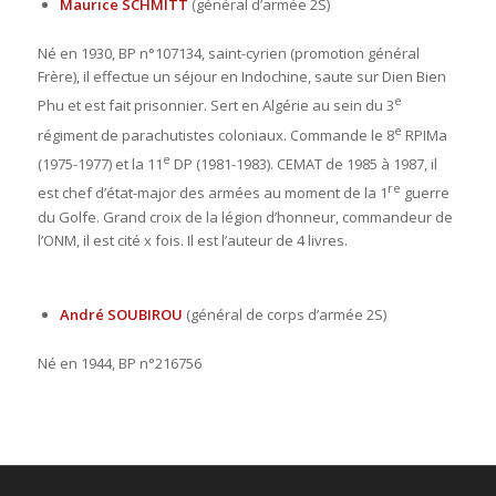
Maurice SCHMITT
(général d’armée 2S)
Né en 1930, BP n°107134, saint-cyrien (promotion général
Frère), il effectue un séjour en Indochine, saute sur Dien Bien
e
Phu et est fait prisonnier. Sert en Algérie au sein du 3
e
régiment de parachutistes coloniaux. Commande le 8
RPIMa
e
(1975-1977) et la 11
DP (1981-1983). CEMAT de 1985 à 1987, il
re
est chef d’état-major des armées au moment de la 1
guerre
du Golfe. Grand croix de la légion d’honneur, commandeur de
l’ONM, il est cité x fois. Il est l’auteur de 4 livres.
André SOUBIROU
(général de corps d’armée 2S)
Né en 1944, BP n°216756