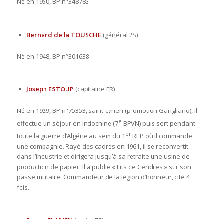
Né en 1950, BP n°348783
Bernard de la TOUSCHE
(général 2S)
Né en 1948, BP n°301638
Joseph ESTOUP
(capitaine ER)
Né en 1929, BP n°75353, saint-cyrien (promotion Garigliano), il
e
effectue un séjour en Indochine (7
BPVN) puis sert pendant
er
toute la guerre d’Algérie au sein du 1
REP où il commande
une compagnie. Rayé des cadres en 1961, il se reconvertit
dans l’industrie et dirigera jusqu’à sa retraite une usine de
production de papier. Il a publié « Lits de Cendres » sur son
passé militaire. Commandeur de la légion d’honneur, cité 4
fois.